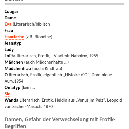
Cougar
Dame
Eva
(Literarisch/biblisch
Frau
Haarfarbe
(z.B. Blondine)
Jeanstyp
Lady
Lolita
literarisch, Erotik, - Vladimir Nabokov, 1955
Mädchen
(auch Mädchenhafte …)
Mädchenfrau
(auch: Kindfrau)
O
literarisch, Erotik, eigentlich „Histoire d'O“, Dominique
Aury,1954
Omatyp
(kein …
Sie
Wanda
Literarisch, Erotik, Heldin aus „Venus im Pelz“, Leopold
von Sacher-Masoch. 1870
Damen, Gefahr der Verwechselung mit Erotik-
Begriffen