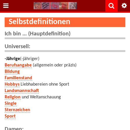
Selbstdefinitionen
Ich bin ... (Hauptdefinition)
Universell:
-Jährige
(-jähriger)
Berufsangabe
(allgemein oder präzis)
Bildung
Familienstand
Hobbys
Liebhabereien ohne Sport
Landsmannschaft
Religion
und Weltanschauung
Single
Sternzeichen
Sport
Damen: