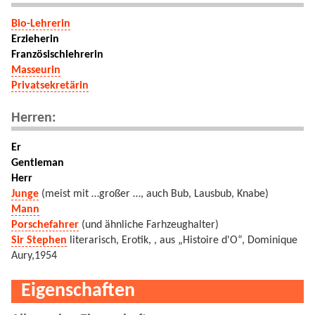
Bio-Lehrerin
Erzieherin
Französischlehrerin
Masseurin
Privatsekretärin
Herren:
Er
Gentleman
Herr
Junge
(meist mit …großer …, auch Bub, Lausbub, Knabe)
Mann
Porschefahrer
(und ähnliche Farhzeughalter)
Sir Stephen
literarisch, Erotik, , aus „Histoire d'O“, Dominique
Aury,1954
Eigenschaften