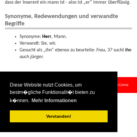
dass der Inserent ein mann ist - also ist „er“ immer überflüssig.
Synonyme, Redewendungen und verwandte
Begriffe
Synonyme:
Herr
, Mann.
Verwandt: Sie, wir.
Gesucht als „ihn“ ebenso zu beurteile:
Frau, 37 sucht
ihn
auch jünger.
er.txt
· Zuletzt geändert:
2024/08/11 09:34
von
127.0.0.1
Diese Website nutzt Cookies, um
Falls nicht anders bezeichnet, ist der Inhalt dieses Wikis unter der folgenden Lizenz
veröffentlicht:
CC Attribution-Share Alike 4.0 International
bestm�gliche Funktionalit�t bieten zu
k�nnen.
Mehr Informationen
Verstanden!