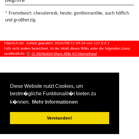
Begriffe
* Fremdwort: chevaleresk, heute: gentlemanlike, auch höflich
und großherzig.
ritterlich.txt
· Zuletzt geändert:
2024/08/11 09:34
von
127.0.0.1
Falls nicht anders bezeichnet, ist der Inhalt dieses Wikis unter der folgenden Lizenz
veröffentlicht:
CC Attribution-Share Alike 4.0 International
Diese Website nutzt Cookies, um
bestm�gliche Funktionalit�t bieten zu
k�nnen.
Mehr Informationen
Verstanden!