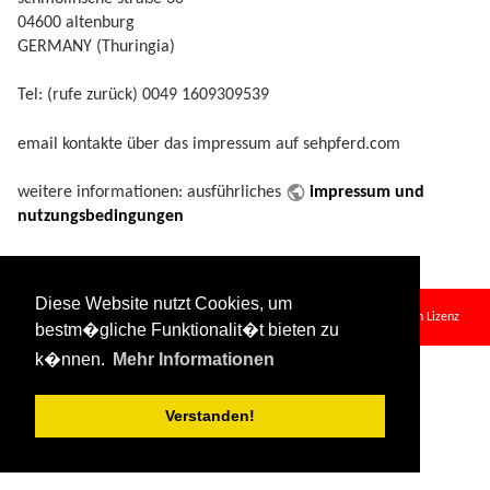
04600 altenburg
GERMANY (Thuringia)
Tel: (rufe zurück) 0049 1609309539
email kontakte über das impressum auf sehpferd.com
weitere informationen: ausführliches
impressum und
nutzungsbedingungen
impressum.txt
· Zuletzt geändert:
2024/08/11 09:34
von
127.0.0.1
Diese Website nutzt Cookies, um
Falls nicht anders bezeichnet, ist der Inhalt dieses Wikis unter der folgenden Lizenz
bestm�gliche Funktionalit�t bieten zu
veröffentlicht:
CC Attribution-Share Alike 4.0 International
k�nnen.
Mehr Informationen
Verstanden!