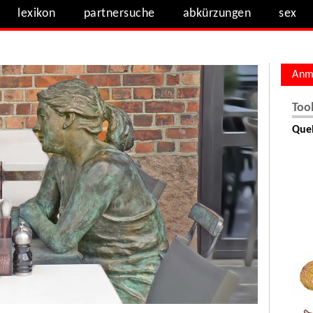
lexikon
partnersuche
abkürzungen
sex
Anm
Too
Quel