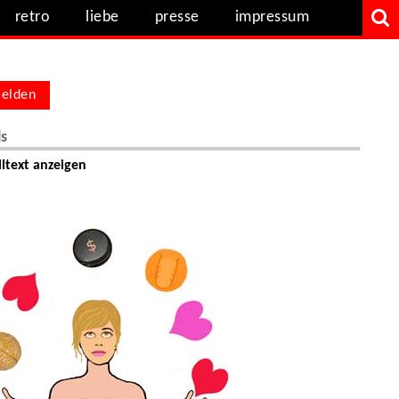
retro
liebe
presse
impressum
elden
ls
ltext anzeigen