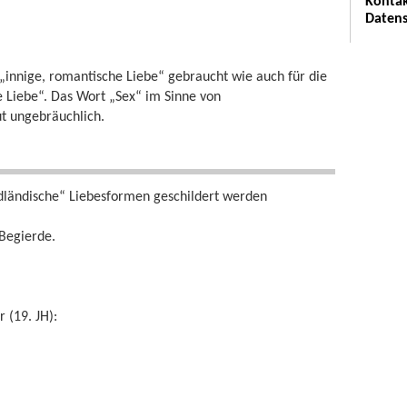
Kontak
Datens
 „innige, romantische Liebe“ gebraucht wie auch für die
he Liebe“. Das Wort „Sex“ im Sinne von
ut ungebräuchlich.
ndländische“ Liebesformen geschildert werden
 Begierde.
 (19. JH):