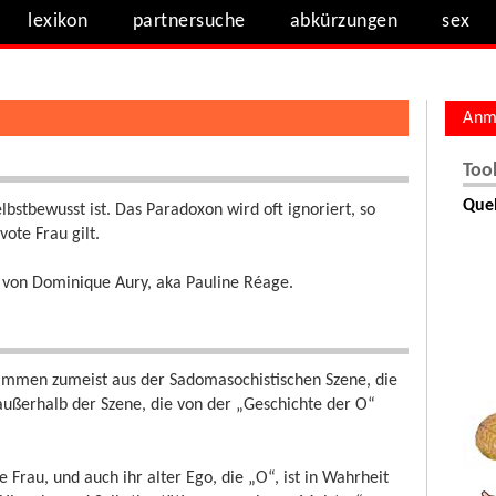
lexikon
partnersuche
abkürzungen
sex
Anm
Too
Quel
lbstbewusst ist. Das Paradoxon wird oft ignoriert, so
vote Frau gilt.
O) von Dominique Aury, aka Pauline Réage.
stammen zumeist aus der Sadomasochistischen Szene, die
außerhalb der Szene, die von der „Geschichte der O“
Frau, und auch ihr alter Ego, die „O“, ist in Wahrheit