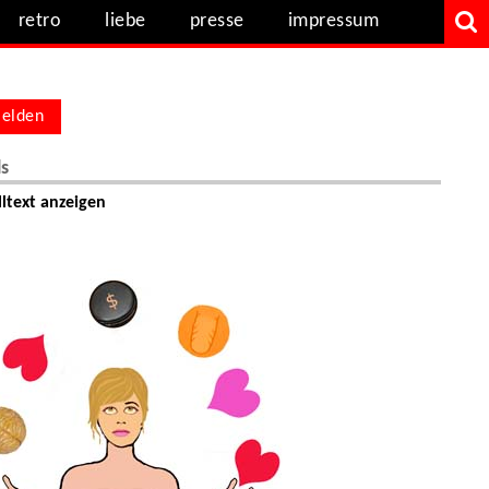
retro
liebe
presse
impressum
elden
ls
ltext anzeigen