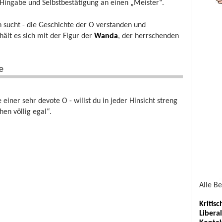
 Hingabe und Selbstbestätigung an einen „Meister“.
h sucht - die Geschichte der O verstanden und
hält es sich mit der Figur der
Wanda
, der herrschenden
e
einer sehr devote O - willst du in jeder Hinsicht streng
en völlig egal“.
Alle B
Kritis
Libera