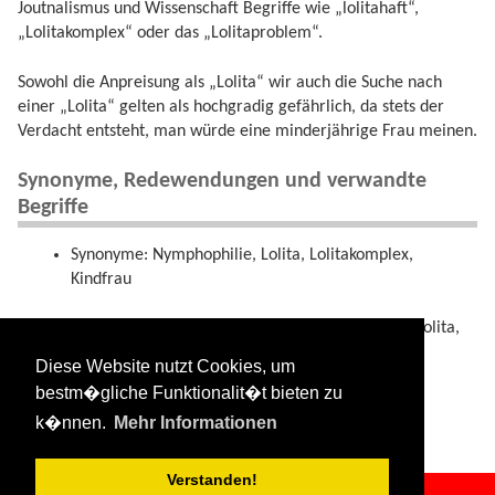
Joutnalismus und Wissenschaft Begriffe wie „lolitahaft“,
„Lolitakomplex“ oder das „Lolitaproblem“.
Sowohl die Anpreisung als „Lolita“ wir auch die Suche nach
einer „Lolita“ gelten als hochgradig gefährlich, da stets der
Verdacht entsteht, man würde eine minderjährige Frau meinen.
Synonyme, Redewendungen und verwandte
Begriffe
Synonyme: Nymphophilie, Lolita, Lolitakomplex,
Kindfrau
Beispiel (Gebot, Erotikanzeige): „Bin eine echte Lolita,
19 Jahe jung, zeige mich gerne unschuldig und
Diese Website nutzt Cookies, um
verführerisch, habe junge, hübsche, noch sehr
bestm�gliche Funktionalit�t bieten zu
empfindliche Brüste und trage keinen BH“
k�nnen.
Mehr Informationen
Verstanden!
lolita.txt
· Zuletzt geändert:
2024/08/11 09:34
von
127.0.0.1