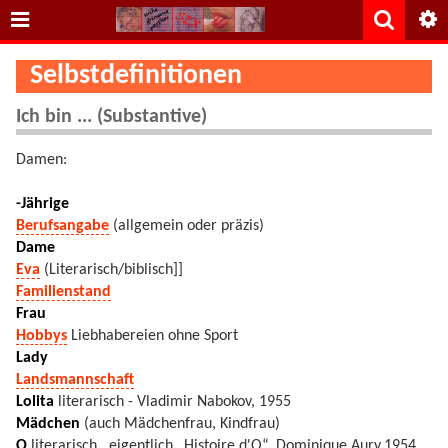
Selbstdefinitionen
Ich bin ... (Substantive)
Damen:
-Jährige
Berufsangabe
(allgemein oder präzis)
Dame
Eva
(Literarisch/biblisch]]
Familienstand
Frau
Hobbys
Liebhabereien ohne Sport
Lady
Landsmannschaft
Lolita
literarisch - Vladimir Nabokov, 1955
Mädchen
(auch Mädchenfrau, Kindfrau)
O
literarisch , eigentlich „Histoire d'O“, Dominique Aury,1954