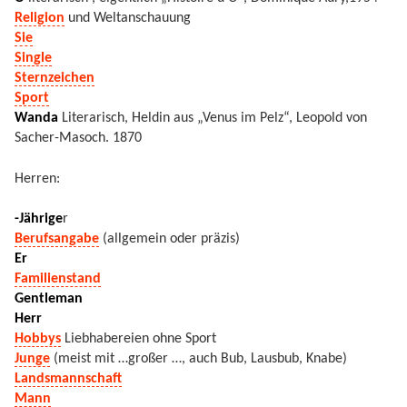
Religion
und Weltanschauung
Sie
Single
Sternzeichen
Sport
Wanda
Literarisch, Heldin aus „Venus im Pelz“, Leopold von
Sacher-Masoch. 1870
Herren:
-Jährige
r
Berufsangabe
(allgemein oder präzis)
Er
Familienstand
Gentleman
Herr
Hobbys
Liebhabereien ohne Sport
Junge
(meist mit …großer …, auch Bub, Lausbub, Knabe)
Landsmannschaft
Mann