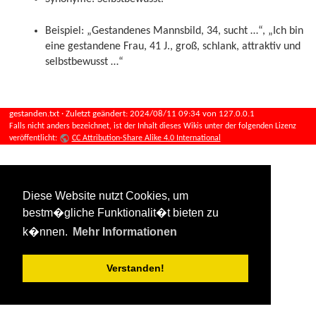
Beispiel: „Gestandenes Mannsbild, 34, sucht …“, „Ich bin
eine gestandene Frau, 41 J., groß, schlank, attraktiv und
selbstbewusst …“
gestanden.txt
· Zuletzt geändert:
2024/08/11 09:34
von
127.0.0.1
Falls nicht anders bezeichnet, ist der Inhalt dieses Wikis unter der folgenden Lizenz
veröffentlicht:
CC Attribution-Share Alike 4.0 International
Diese Website nutzt Cookies, um
bestm�gliche Funktionalit�t bieten zu
k�nnen.
Mehr Informationen
Verstanden!