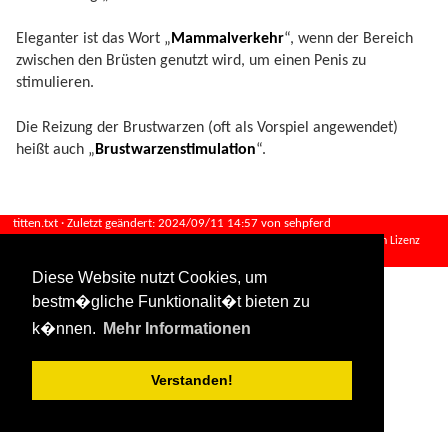
Eleganter ist das Wort „
Mammalverkehr
“, wenn der Bereich
zwischen den Brüsten genutzt wird, um einen Penis zu
stimulieren.
Die Reizung der Brustwarzen (oft als Vorspiel angewendet)
heißt auch „
Brustwarzenstimulation
“.
titten.txt
· Zuletzt geändert:
2024/09/11 14:57
von
sehpferd
Falls nicht anders bezeichnet, ist der Inhalt dieses Wikis unter der folgenden Lizenz
veröffentlicht:
CC Attribution-Share Alike 4.0 International
Diese Website nutzt Cookies, um
bestm�gliche Funktionalit�t bieten zu
k�nnen.
Mehr Informationen
Verstanden!