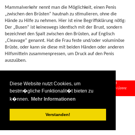
Mammalverkehr nennt man die Möglichkeit, einen Penis
„zwischen den Brüsten“ hautnah zu stimulieren, ohne die
Hände zu Hilfe zu nehmen. Hier ist eine Begriffsklärung nötig:
Der „Busen“ ist keineswegs identisch mit der Brust, sondern
bezeichnet den Spalt zwischen den Brüsten, auf Englisch
„Cleavage“ genannt. Hat die Frau feste und/oder voluminöse
Brüste, oder kann sie diese mit beiden Händen oder anderen
Hilfsmitteln zusammenpressen, um Druck auf den Penis
auszuüben.
mammalverkehr.txt
· Zuletzt geändert:
2024/09/12 13:42
von
sehpferd
Diese Website nutzt Cookies, um
Falls nicht anders bezeichnet, ist der Inhalt dieses Wikis unter der folgenden Lizenz
bestm�gliche Funktionalit�t bieten zu
veröffentlicht:
CC Attribution-Share Alike 4.0 International
k�nnen.
Mehr Informationen
Verstanden!