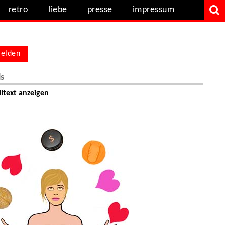
retro
liebe
presse
impressum
elden
ls
ltext anzeigen