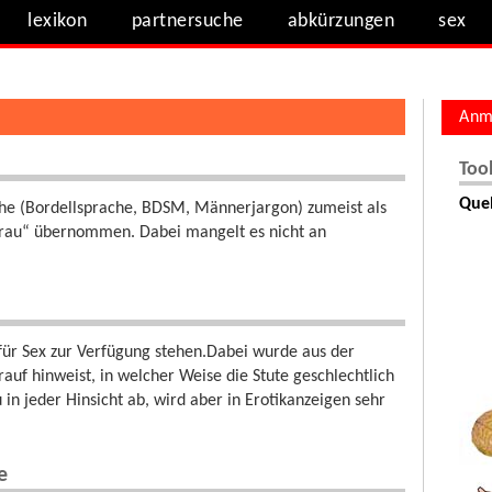
lexikon
partnersuche
abkürzungen
sex
Anm
Too
Quel
rache (Bordellsprache, BDSM, Männerjargon) zumeist als
e Frau“ übernommen. Dabei mangelt es nicht an
 für Sex zur Verfügung stehen.Dabei wurde aus der
uf hinweist, in welcher Weise die Stute geschlechtlich
 in jeder Hinsicht ab, wird aber in Erotikanzeigen sehr
e