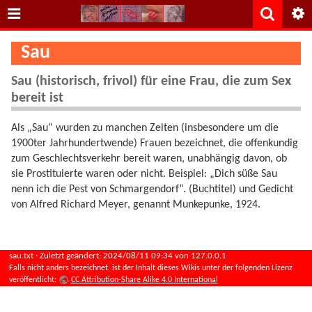
Sau
Sau (historisch, frivol) für eine Frau, die zum Sex
bereit ist
Als „Sau“ wurden zu manchen Zeiten (insbesondere um die
1900ter Jahrhundertwende) Frauen bezeichnet, die offenkundig
zum Geschlechtsverkehr bereit waren, unabhängig davon, ob
sie Prostituierte waren oder nicht. Beispiel: „Dich süße Sau
nenn ich die Pest von Schmargendorf“. (Buchtitel) und Gedicht
von Alfred Richard Meyer, genannt Munkepunke, 1924.
sau.txt
· Zuletzt geändert:
2024/08/11 09:34
von
127.0.0.1
Falls nicht anders bezeichnet, ist der Inhalt dieses Wikis unter der folgenden Lizenz
veröffentlicht:
CC Attribution-Share Alike 4.0 International