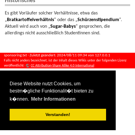
Historisches
Es gibt Vorläufer solcher Verhältnisse, etwa das
„
Bratkartoffelverhältnis
“ oder das „
Schürzenstipendium
“.
Aktuell wird auch von „
Sugar-Babys
“ gesprochen, die
allerdings nicht ausschließlich Studentinnen sind.
sponsoring.txt
· Zuletzt geändert:
2024/08/11 09:34
von
127.0.0.1
Falls nicht anders bezeichnet, ist der Inhalt dieses Wikis unter der folgenden Lizenz
veröffentlicht:
CC Attribution-Share Alike 4.0 International
Diese Website nutzt Cookies, um
bestm�gliche Funktionalit�t bieten zu
k�nnen.
Mehr Informationen
Verstanden!