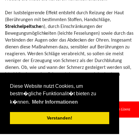
Der luststeigerende Effekt entsteht durch Reizung der Haut
(Berührungen mit bestimmten Stoffen, Handschläge,
Streichelpeitsche
n), durch Einschränkungen der
Bewegungsmöglichkeiten (leichte Fesselungen) sowie durch das
Verbinden der Augen oder das Abdecken der Ohren. Insgesamt
dienen diese Maßnahmen dazu, sensibler auf Berührungen zu
reagieren. Werden Schläge verabreicht, so sollen sie meist
weniger der Erzeugung von Schmerz als der Durchblutung
dienen. Ob, wie und wann der Schmerz gesteigert werden soll,
ist abhängig von den Schmerztoleranzen und der Lust am
Schmerz, den nicht alle Menschen empfinden.
Diese Website nutzt Cookies, um
bestm�gliche Funktionalit�t bieten zu
k�nnen.
Mehr Informationen
soft-sm.txt
· Zuletzt geändert:
2024/08/11 09:34
von
127.0.0.1
Falls nicht anders bezeichnet, ist der Inhalt dieses Wikis unter der folgenden Lizenz
veröffentlicht:
CC Attribution-Share Alike 4.0 International
Verstanden!