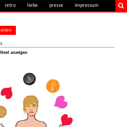
retro
liebe
presse
impressum
elden
ls
ltext anzeigen