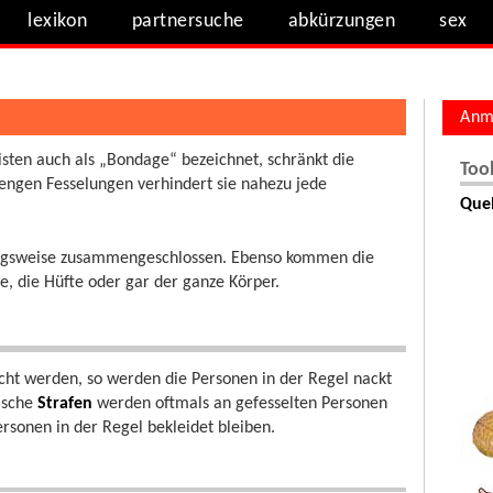
lexikon
partnersuche
abkürzungen
sex
Anm
isten auch als „Bondage“ bezeichnet, schränkt die
Too
engen Fesselungen verhindert sie nahezu jede
Quel
ungsweise zusammengeschlossen. Ebenso kommen die
e, die Hüfte oder gar der ganze Körper.
icht werden, so werden die Personen in der Regel nackt
tische
Strafen
werden oftmals an gefesselten Personen
rsonen in der Regel bekleidet bleiben.