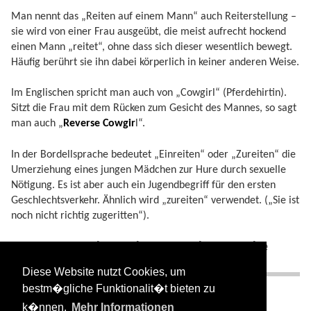
Man nennt das „Reiten auf einem Mann“ auch Reiterstellung –
sie wird von einer Frau ausgeübt, die meist aufrecht hockend
einen Mann „reitet“, ohne dass sich dieser wesentlich bewegt.
Häufig berührt sie ihn dabei körperlich in keiner anderen Weise.
Im Englischen spricht man auch von „Cowgirl“ (Pferdehirtin).
Sitzt die Frau mit dem Rücken zum Gesicht des Mannes, so sagt
man auch „
Reverse Cowgir
l“.
In der Bordellsprache bedeutet „Einreiten“ oder „Zureiten“ die
Umerziehung eines jungen Mädchen zur Hure durch sexuelle
Nötigung. Es ist aber auch ein Jugendbegriff für den ersten
Geschlechtsverkehr. Ähnlich wird „zureiten“ verwendet. („Sie ist
noch nicht richtig zugeritten“).
Synonyme, Redewendungen und verwandte
Begriffe
Diese Website nutzt Cookies, um
bestm�gliche Funktionalit�t bieten zu
Sattel
,
Pferd
,
Stute
,
Hengst
k�nnen.
Mehr Informationen