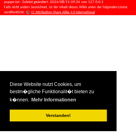
puppe.txt
· Zuletzt geändert:
2024/08/11 09:34
von
127.0.0.1
Falls nicht anders bezeichnet, ist der Inhalt dieses Wikis unter der folgenden Lizenz
veröffentlicht:
CC Attribution-Share Alike 4.0 International
Diese Website nutzt Cookies, um
bestm�gliche Funktionalit�t bieten zu
k�nnen.
Mehr Informationen
Verstanden!