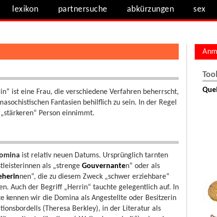
lexikon
partnersuche
abkürzungen
sex
Anm
Too
Quel
n“ ist eine Frau, die verschiedene Verfahren beherrscht,
ochistischen Fantasien behilflich zu sein. In der Regel
r „stärkeren“ Person einnimmt.
omina
ist relativ neuen Datums. Ursprünglich tarnten
stleisterinnen als „strenge
Gouvernante
n“ oder als
eherin
nen“, die zu diesem Zweck „schwer erziehbare“
en. Auch der Begriff „Herrin“ tauchte gelegentlich auf. In
e kennen wir die Domina als Angestellte oder Besitzerin
tionsbordells (Theresa Berkley), in der Literatur als