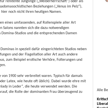
ür renitente Jünglinge („Weiberherrschaft“) oder als
 sadomasochistischen Beziehungen („Venus im Pelz“),
e hier noch nicht ihren heutigen Namen.
n eines umfassenden, auf Rollenspiele aller Art
en Salons nannten sich die dazu notwendigen
n Domina-Studios und die entsprechenden Damen
Dominas in speziell dafür eingerichteten Studios neben
ungen und der Flagellation aller Art auch andere
aus, zum Beispiel erotische Verhöre, Folterungen und
gen.
e von 1900 sehr verbreitet waren. Typisch für damals
 oder Latex, wie heute oft üblich). Dabei wurde ehre mit
enlady in Leder“, die heute verwendet werden. Die
Alle B
rauf, die Rolle der dominanten Frau überzeugend zu
Kritis
Libera