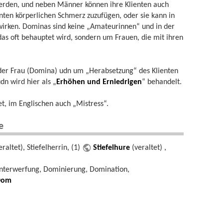
werden, und neben Männer können ihre Klienten auch
enten körperlichen Schmerz zuzufügen, oder sie kann in
wirken. Dominas sind keine „Amateurinnen“ und in der
das oft behauptet wird, sondern um Frauen, die mit ihren
der Frau (Domina) udn um „Herabsetzung“ des Klienten
dn wird hier als „
Erhöhen und Erniedrigen
“ behandelt.
et, im Englischen auch „Mistress“.
e
altet), Stiefelherrin, (1)
Stiefelhure
(veraltet) ,
Unterwerfung, Dominierung, Domination,
Dom