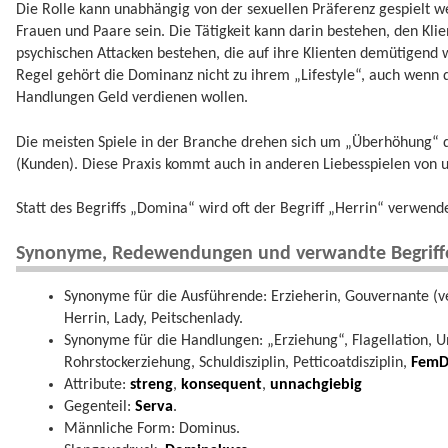
Die Rolle kann unabhängig von der sexuellen Präferenz gespielt 
Frauen und Paare sein. Die Tätigkeit kann darin bestehen, den Kli
psychischen Attacken bestehen, die auf ihre Klienten demütigend 
Regel gehört die Dominanz nicht zu ihrem „Lifestyle“, auch wenn 
Handlungen Geld verdienen wollen.
Die meisten Spiele in der Branche drehen sich um „Überhöhung“ 
(Kunden). Diese Praxis kommt auch in anderen Liebesspielen von u
Statt des Begriffs „Domina“ wird oft der Begriff „Herrin“ verwend
Synonyme, Redewendungen und verwandte Begriff
Synonyme für die Ausführende: Erzieherin, Gouvernante (ver
Herrin, Lady, Peitschenlady.
Synonyme für die Handlungen: „Erziehung“, Flagellation, 
Rohrstockerziehung, Schuldisziplin, Petticoatdisziplin,
Fem
Attribute:
streng
,
konsequent
,
unnachgiebig
Gegenteil:
Serva
.
Männliche Form: Dominus.