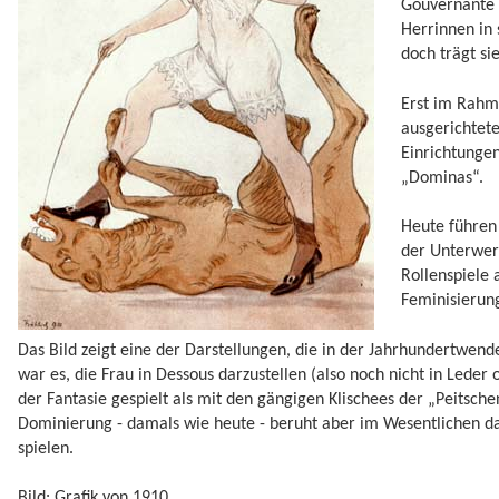
Gouvernante f
Herrinnen in
doch trägt si
Erst im Rahme
ausgerichtet
Einrichtunge
„Dominas“.
Heute führen 
der Unterwerf
Rollenspiele 
Feminisierun
Das Bild zeigt eine der Darstellungen, die in der Jahrhundertwend
war es, die Frau in Dessous darzustellen (also noch nicht in Leder
der Fantasie gespielt als mit den gängigen Klischees der „Peitsch
Dominierung - damals wie heute - beruht aber im Wesentlichen da
spielen.
Bild: Grafik von 1910