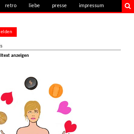
retro
liebe
presse
impressum
elden
ls
ltext anzeigen