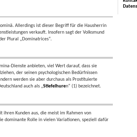
Kontak
Datens
ominä. Allerdings ist dieser Begriff für die Hausherrin
Dienstleistungen verkauft. Insofern sagt der Volksmund
der Plural „Dominatrices“.
na-Dienste anbieten, viel Wert darauf, dass sie
llziehen, der seinen psychologischen Bedürfnissen
 Ländern werden sie aber durchaus als Prostituierte
Deutschland auch als „
Stiefelhure
n“ (1) bezeichnet.
it ihren Kunden aus, die meist im Rahmen von
e dominante Rolle in vielen Variationen, speziell dafür