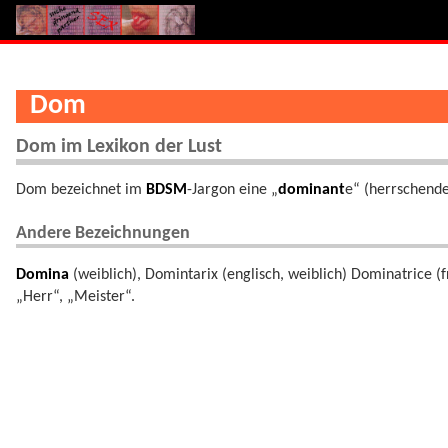
Dom
Dom im Lexikon der Lust
Dom bezeichnet im
BDSM
-Jargon eine „
dominant
e“ (herrschende
Andere Bezeichnungen
Domina
(weiblich), Domintarix (englisch, weiblich) Dominatrice (
„Herr“, „Meister“.