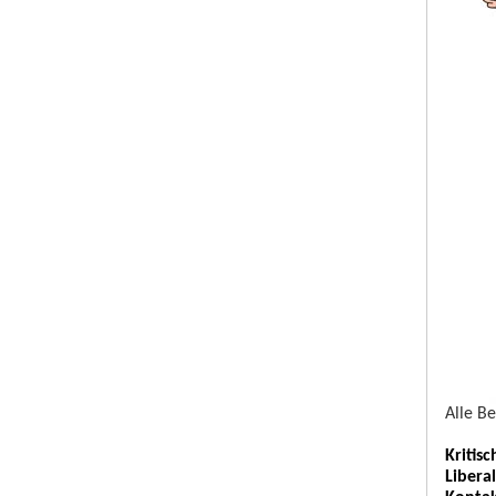
Alle B
Kritis
Libera