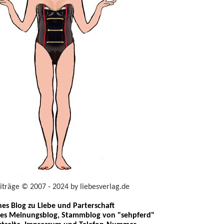
eiträge © 2007 - 2024 by liebesverlag.de
ches Blog zu Liebe und Parterschaft
les Meinungsblog, Stammblog von "sehpferd"