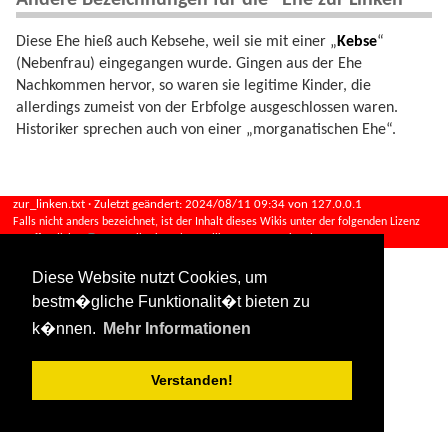
Diese Ehe hieß auch Kebsehe, weil sie mit einer „
Kebse
“
(Nebenfrau) eingegangen wurde. Gingen aus der Ehe
Nachkommen hervor, so waren sie legitime Kinder, die
allerdings zumeist von der Erbfolge ausgeschlossen waren.
Historiker sprechen auch von einer „morganatischen Ehe“.
zur_linken.txt
· Zuletzt geändert:
2024/08/11 09:34
von
127.0.0.1
Falls nicht anders bezeichnet, ist der Inhalt dieses Wikis unter der folgenden Lizenz
veröffentlicht:
CC Attribution-Share Alike 4.0 International
Diese Website nutzt Cookies, um
bestm�gliche Funktionalit�t bieten zu
k�nnen.
Mehr Informationen
Verstanden!