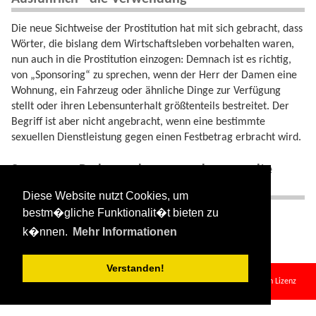
Die neue Sichtweise der Prostitution hat mit sich gebracht, dass
Wörter, die bislang dem Wirtschaftsleben vorbehalten waren,
nun auch in die Prostitution einzogen: Demnach ist es richtig,
von „Sponsoring“ zu sprechen, wenn der Herr der Damen eine
Wohnung, ein Fahrzeug oder ähnliche Dinge zur Verfügung
stellt oder ihren Lebensunterhalt größtenteils bestreitet. Der
Begriff ist aber nicht angebracht, wenn eine bestimmte
sexuellen Dienstleistung gegen einen Festbetrag erbracht wird.
Synonyme, Redewendungen und verwandte
Begriffe
Diese Website nutzt Cookies, um
bestm�gliche Funktionalit�t bieten zu
Synonyme:
Aushalten
,
Bratkartoffelverhältnis
k�nnen.
Mehr Informationen
Verstanden!
sponsor.txt
· Zuletzt geändert:
2024/08/11 09:34
von
127.0.0.1
Falls nicht anders bezeichnet, ist der Inhalt dieses Wikis unter der folgenden Lizenz
veröffentlicht:
CC Attribution-Share Alike 4.0 International