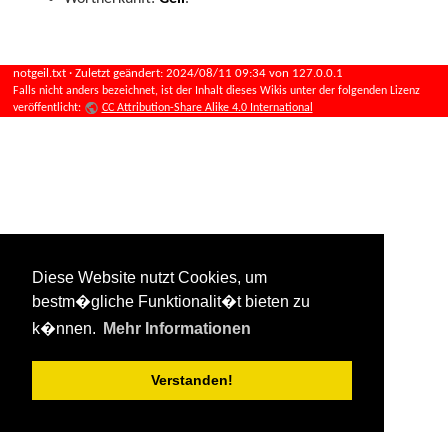
notgeil.txt
· Zuletzt geändert:
2024/08/11 09:34
von
127.0.0.1
Falls nicht anders bezeichnet, ist der Inhalt dieses Wikis unter der folgenden Lizenz
veröffentlicht:
CC Attribution-Share Alike 4.0 International
Diese Website nutzt Cookies, um
bestm�gliche Funktionalit�t bieten zu
k�nnen.
Mehr Informationen
Verstanden!