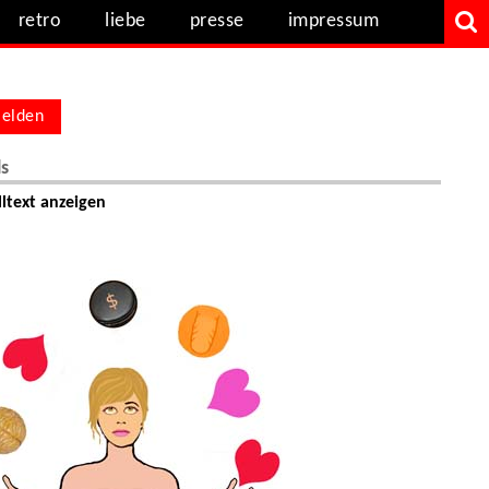
retro
liebe
presse
impressum
elden
ls
ltext anzeigen