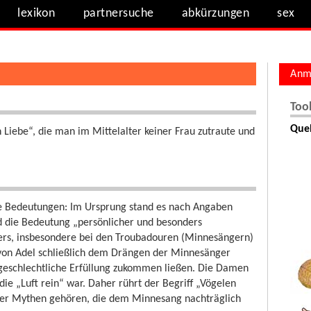
lexikon
partnersuche
abkürzungen
sex
Anm
Too
Quel
 Liebe“, die man im Mittelalter keiner Frau zutraute und
he Bedeutungen: Im Ursprung stand es nach Angaben
ld die Bedeutung „persönlicher und besonders
lters, insbesondere bei den Troubadouren (Minnesängern)
 von Adel schließlich dem Drängen der Minnesänger
 geschlechtliche Erfüllung zukommen ließen. Die Damen
ie „Luft rein“ war. Daher rührt der Begriff „Vögelen
 der Mythen gehören, die dem Minnesang nachträglich