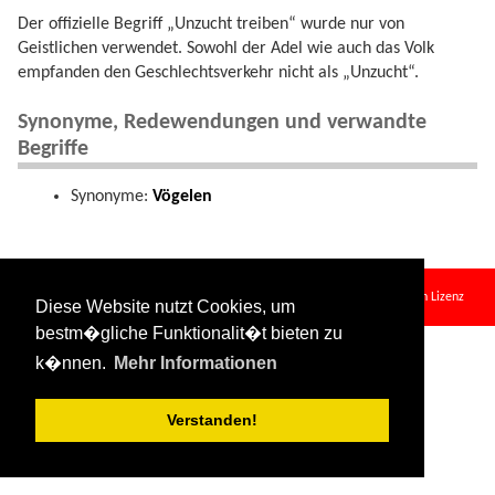
Der offizielle Begriff „Unzucht treiben“ wurde nur von
Geistlichen verwendet. Sowohl der Adel wie auch das Volk
empfanden den Geschlechtsverkehr nicht als „Unzucht“.
Synonyme, Redewendungen und verwandte
Begriffe
Synonyme:
Vögelen
es_tun.txt
· Zuletzt geändert:
2024/08/11 09:34
von
127.0.0.1
Falls nicht anders bezeichnet, ist der Inhalt dieses Wikis unter der folgenden Lizenz
Diese Website nutzt Cookies, um
veröffentlicht:
CC Attribution-Share Alike 4.0 International
bestm�gliche Funktionalit�t bieten zu
k�nnen.
Mehr Informationen
Verstanden!