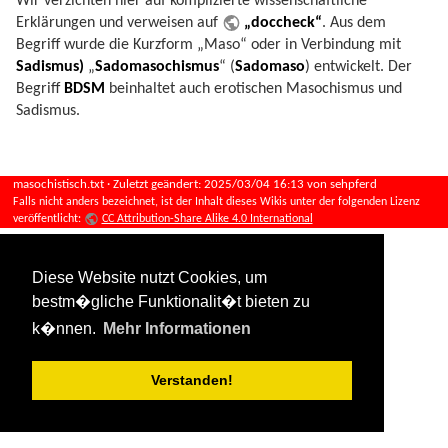
Wir verzichten hier auf komplizierte wissenschaftliche
Erklärungen und verweisen auf
„doccheck“
. Aus dem
Begriff wurde die Kurzform „Maso“ oder in Verbindung mit
Sadismus)
„
Sadomasochismus
“ (
Sadomaso
) entwickelt. Der
Begriff
BDSM
beinhaltet auch erotischen Masochismus und
Sadismus.
masochistisch.txt
· Zuletzt geändert:
2025/03/04 16:13
von
sehpferd
Falls nicht anders bezeichnet, ist der Inhalt dieses Wikis unter der folgenden Lizenz
veröffentlicht:
CC Attribution-Share Alike 4.0 International
Diese Website nutzt Cookies, um
bestm�gliche Funktionalit�t bieten zu
k�nnen.
Mehr Informationen
Verstanden!