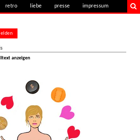
retro
liebe
presse
impressum
elden
ls
ltext anzeigen