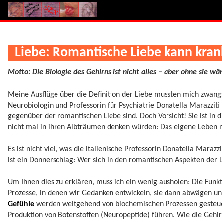
Liebe: Romantische Liebe kann kran
Motto: Die Biologie des Gehirns ist nicht alles – aber ohne sie wär
Meine Ausflüge über die Definition der Liebe mussten mich zwangsl
Neurobiologin und Professorin für Psychiatrie Donatella Marazziti 
gegenüber der romantischen Liebe sind. Doch Vorsicht! Sie ist in 
nicht mal in ihren Albträumen denken würden: Das eigene Leben m
Es ist nicht viel, was die italienische Professorin Donatella Marazz
ist ein Donnerschlag: Wer sich in den romantischen Aspekten der Li
Um Ihnen dies zu erklären, muss ich ein wenig ausholen: Die Funkt
Prozesse, in denen wir Gedanken entwickeln, sie dann abwägen und
Gefühle
werden weitgehend von biochemischen Prozessen gesteuer
Produktion von Botenstoffen (Neuropeptide) führen. Wie die Gehirn