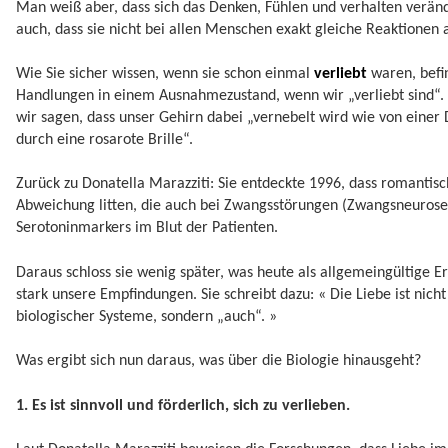
Man weiß aber, dass sich das Denken, Fühlen und verhalten verän
auch, dass sie nicht bei allen Menschen exakt gleiche Reaktionen 
Wie Sie sicher wissen, wenn sie schon einmal
verliebt
waren, befi
Handlungen in einem Ausnahmezustand, wenn wir „verliebt sind“. 
wir sagen, dass unser Gehirn dabei „vernebelt wird wie von einer
durch eine rosarote Brille“.
Zurück zu Donatella Marazziti: Sie entdeckte 1996, dass romanti
Abweichung litten, die auch bei Zwangsstörungen (Zwangsneurosen)
Serotoninmarkers im Blut der Patienten.
Daraus schloss sie wenig später, was heute als allgemeingültige Erk
stark unsere Empfindungen. Sie schreibt dazu: « Die Liebe ist nic
biologischer Systeme, sondern „auch“. »
Was ergibt sich nun daraus, was über die Biologie hinausgeht?
1. Es ist sinnvoll und förderlich, sich zu verlieben.