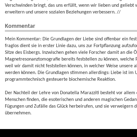
Verschwinden bringt, das uns erfüllt, wenn wir lieben und geliebt 
erweitern und unsere sozialen Beziehungen verbessern. //
Kommentar
Mein Kommentar: Die Grundlagen der Liebe sind offenbar ein fest
fraglos dient sie in erster Linie dazu, uns zur Fortpflanzung aufz
Sitze des Eisbergs. Inzwischen gehen viele Forscher damit an die Ö
Magnetresonanztomografie bereits feststellen zu können, welche Pr
weil wir damit nicht feststellen können, in welcher Weise unsere 
werden können. Die Grundlagen stimmen allerdings: Liebe ist im U
programmtechnisch gesteuerte biochemische Reaktion.
Der Nachteil der Lehre von Donatella Marazziti besteht vor allem 
Menschen finden, die esoterischen und anderen magischen Gedan
Fügungen und Zufälle das Glück herbeirufen, und sie verweigern de
übernehmen.
donatella_marazziti.txt
· Zuletzt geändert:
2024/08/11 09:34
von
127.0.0.1