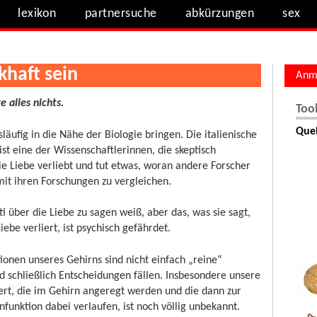
lexikon
partnersuche
abkürzungen
sex
khaft sein
Anm
e alles nichts.
Too
Quel
äufig in die Nähe der Biologie bringen. Die italienische
ist eine der Wissenschaftlerinnen, die skeptisch
die Liebe verliebt und tut etwas, woran andere Forscher
it ihren Forschungen zu vergleichen.
iti über die Liebe zu sagen weiß, aber das, was sie sagt,
ebe verliert, ist psychisch gefährdet.
ionen unseres Gehirns sind nicht einfach „reine“
 schließlich Entscheidungen fällen. Insbesondere unsere
t, die im Gehirn angeregt werden und die dann zur
funktion dabei verlaufen, ist noch völlig unbekannt.