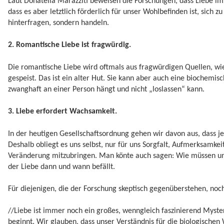
Laut Donatella Marazziti beweisen die Forschungen, dass Liebe i
dass es aber letztlich förderlich für unser Wohlbefinden ist, sich 
hinterfragen, sondern handeln.
2. Romantische Liebe ist fragwürdig.
Die romantische Liebe wird oftmals aus fragwürdigen Quellen, wie
gespeist. Das ist ein alter Hut. Sie kann aber auch eine biochem
zwanghaft an einer Person hängt und nicht „loslassen“ kann.
3. Liebe erfordert Wachsamkeit.
In der heutigen Gesellschaftsordnung gehen wir davon aus, dass jede
Deshalb obliegt es uns selbst, nur für uns Sorgfalt, Aufmerksamke
Veränderung mitzubringen. Man könte auch sagen: Wie müssen un
der Liebe dann und wann befällt.
Für diejenigen, die der Forschung skeptisch gegenüberstehen, no
//Liebe ist immer noch ein großes, wenngleich faszinierend Myste
beginnt. Wir glauben, dass unser Verständnis für die biologisch