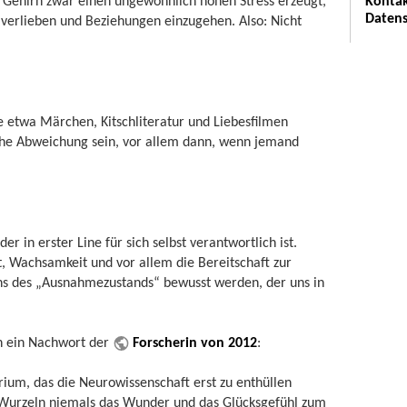
m Gehirn zwar einen ungewöhnlich hohen Stress erzeugt,
Kontak
Datens
zu verlieben und Beziehungen einzugehen. Also: Nicht
 etwa Märchen, Kitschliteratur und Liebesfilmen
ische Abweichung sein, vor allem dann, wenn jemand
r in erster Line für sich selbst verantwortlich ist.
it, Wachsamkeit und vor allem die Bereitschaft zur
s des „Ausnahmezustands“ bewusst werden, der uns in
ch ein Nachwort der
Forscherin von 2012
:
rium, das die Neurowissenschaft erst zu enthüllen
en Wurzeln niemals das Wunder und das Glücksgefühl zum