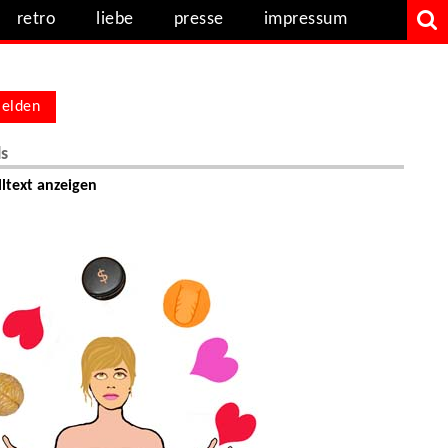
retro
liebe
presse
impressum
elden
ls
ltext anzeigen