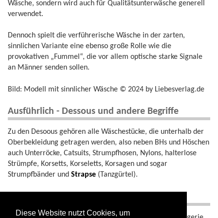
Wäsche, sondern wird auch für Qualitätsunterwäsche generell
verwendet.
Dennoch spielt die verführerische Wäsche in der zarten,
sinnlichen Variante eine ebenso große Rolle wie die
provokativen „Fummel“, die vor allem optische starke Signale
an Männer senden sollen.
Bild: Modell mit sinnlicher Wäsche © 2024 by Liebesverlag.de
Ausführlich - Dessous und andere Begriffe
Zu den Desoous gehören alle Wäschestücke, die unterhalb der
Oberbekleidung getragen werden, also neben BHs und Höschen
auch Unterröcke, Catsuits, Strumpfhosen, Nylons, halterlose
Strümpfe, Korsetts, Korseletts, Korsagen und sogar
Strumpfbänder und
Strapse
(Tanzgürtel).
Synonyme zu Dessous
Diese Website nutzt Cookies, um
Wäsche, Reizwäsche, Unterwäsche, Maschen, Lingerie.