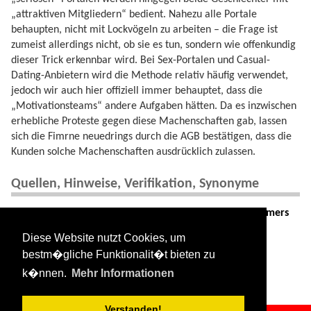
„attraktiven Mitgliedern“ bedient. Nahezu alle Portale
behaupten, nicht mit Lockvögeln zu arbeiten – die Frage ist
zumeist allerdings nicht, ob sie es tun, sondern wie offenkundig
dieser Trick erkennbar wird. Bei Sex-Portalen und Casual-
Dating-Anbietern wird die Methode relativ häufig verwendet,
jedoch wir auch hier offiziell immer behauptet, dass die
„Motivationsteams“ andere Aufgaben hätten. Da es inzwischen
erhebliche Proteste gegen diese Machenschaften gab, lassen
sich die Fimrne neuedrings durch die AGB bestätigen, dass die
Kunden solche Machenschaften ausdrücklich zulassen.
Quellen, Hinweise, Verifikation, Synonyme
* Quellen:
Urban Dictionary
,
Liebepur
Consumers
Digest
Diese Website nutzt Cookies, um
bestm�gliche Funktionalit�t bieten zu
* Deutsch
Lockvogel
,
Animateurin
,
Motivatiosnteam
s.
k�nnen.
Mehr Informationen
Verstanden!
date_bait.txt
· Zuletzt geändert:
2024/08/11 09:34
von
127.0.0.1