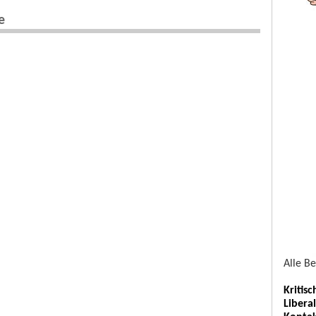
e
Alle B
Kritis
Libera