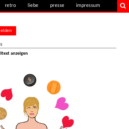
retro
liebe
presse
impressum
elden
ls
ltext anzeigen