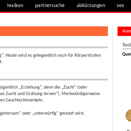
lexikon
partnersuche
abkürzungen
sex
Anm
Too
Quel
g“. Heute wird es gelegentlich noch für Körperstrafen
t.
igentlich „Erziehung“, denn die „Zucht“ (oder
muss Zucht und Ordnung lernen“). Merkwürdigerweise
hen Geschlechtsverkehr.
 „gehorsam“ oder „unterwürfig“ genutzt wird.