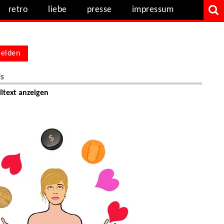
retro
liebe
presse
impressum
elden
ls
ltext anzeigen