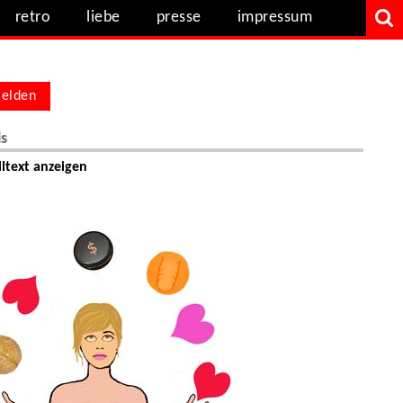
retro
liebe
presse
impressum
elden
ls
ltext anzeigen