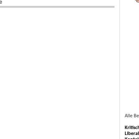
e
Alle B
Kritis
Libera