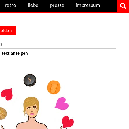
retro
liebe
presse
impressum
elden
ls
ltext anzeigen