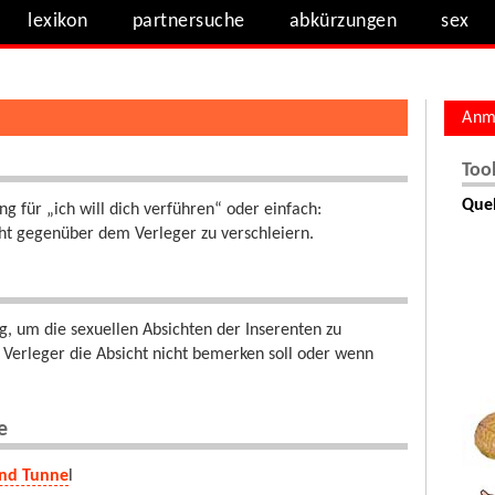
lexikon
partnersuche
abkürzungen
sex
Anm
Too
Quel
g für „ich will dich verführen“ oder einfach:
cht gegenüber dem Verleger zu verschleiern.
 um die sexuellen Absichten der Inserenten zu
Verleger die Absicht nicht bemerken soll oder wenn
e
nd Tunne
l