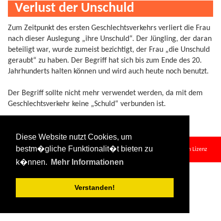
Verlust der Unschuld
Zum Zeitpunkt des ersten Geschlechtsverkehrs verliert die Frau
nach dieser Auslegung „ihre Unschuld“. Der Jüngling, der daran
beteiligt war, wurde zumeist bezichtigt, der Frau „die Unschuld
geraubt“ zu haben. Der Begriff hat sich bis zum Ende des 20.
Jahrhunderts halten können und wird auch heute noch benutzt.
Der Begriff sollte nicht mehr verwendet werden, da mit dem
Geschlechtsverkehr keine „Schuld“ verbunden ist.
Diese Website nutzt Cookies, um
unschuld.txt
· Zuletzt geändert:
2024/08/11 09:34
von
127.0.0.1
bestm�gliche Funktionalit�t bieten zu
Falls nicht anders bezeichnet, ist der Inhalt dieses Wikis unter der folgenden Lizenz
veröffentlicht:
CC Attribution-Share Alike 4.0 International
k�nnen.
Mehr Informationen
Verstanden!