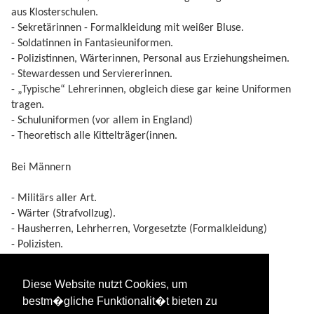
aus Klosterschulen.
- Sekretärinnen - Formalkleidung mit weißer Bluse.
- Soldatinnen in Fantasieuniformen.
- Polizistinnen, Wärterinnen, Personal aus Erziehungsheimen.
- Stewardessen und Serviererinnen.
- „Typische“ Lehrerinnen, obgleich diese gar keine Uniformen
tragen.
- Schuluniformen (vor allem in England)
- Theoretisch alle Kittelträger(innen.
Bei Männern
- Militärs aller Art.
- Wärter (Strafvollzug).
- Hausherren, Lehrherren, Vorgesetzte (Formalkleidung)
- Polizisten.
- Männer im Overall.
- Ärzte
Diese Website nutzt Cookies, um
- Schüler (kurze Hosen, teils Schuluniformen)
bestm�gliche Funktionalit�t bieten zu
- Männer in Frauenkleidern (unterwürfig)