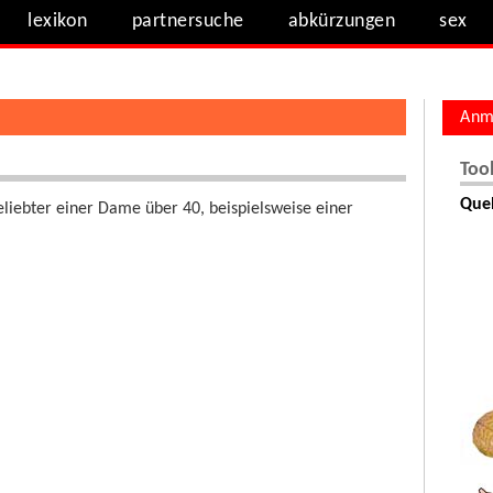
lexikon
partnersuche
abkürzungen
sex
Anm
Too
Quel
eliebter einer Dame über 40, beispielsweise einer