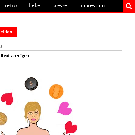
retro
liebe
presse
impressum
elden
ls
ltext anzeigen