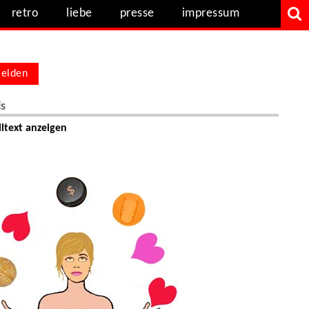
retro
liebe
presse
impressum
elden
ls
ltext anzeigen