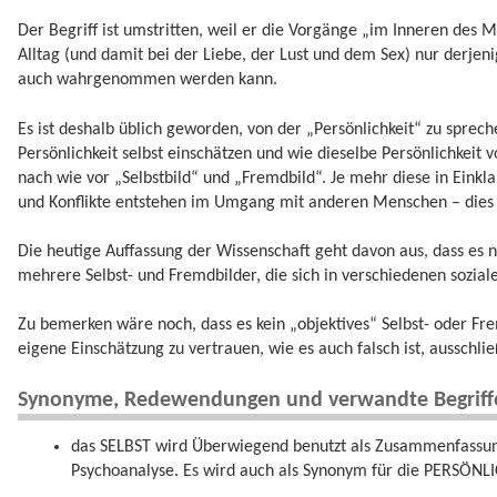
Der Begriff ist umstritten, weil er die Vorgänge „im Inneren des
Alltag (und damit bei der Liebe, der Lust und dem Sex) nur derjen
auch wahrgenommen werden kann.
Es ist deshalb üblich geworden, von der „Persönlichkeit“ zu spre
Persönlichkeit selbst einschätzen und wie dieselbe Persönlichkeit 
nach wie vor „Selbstbild“ und „Fremdbild“. Je mehr diese in Eink
und Konflikte entstehen im Umgang mit anderen Menschen – dies g
Die heutige Auffassung der Wissenschaft geht davon aus, dass es n
mehrere Selbst- und Fremdbilder, die sich in verschiedenen soziale
Zu bemerken wäre noch, dass es kein „objektives“ Selbst- oder Fremd
eigene Einschätzung zu vertrauen, wie es auch falsch ist, ausschli
Synonyme, Redewendungen und verwandte Begriff
das SELBST wird Überwiegend benutzt als Zusammenfassung
Psychoanalyse. Es wird auch als Synonym für die PERSÖNL