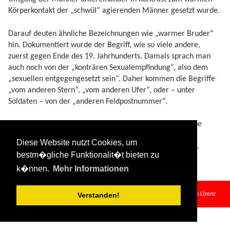
Körperkontakt der „schwül“ agierenden Männer gesetzt wurde.
Darauf deuten ähnliche Bezeichnungen wie „warmer Bruder“
hin. Dokumentiert wurde der Begriff, wie so viele andere,
zuerst gegen Ende des 19. Jahrhunderts. Damals sprach man
auch noch von der „konträren Sexualempfindung“, also dem
„sexuellen entgegengesetzt sein“. Daher kommen die Begriffe
„vom anderen Stern“, „vom anderen Ufer“, oder – unter
Soldaten – von der „anderen Feldpostnummer“.
Der Begriff „schwule Frauen“ für die Präferenz „weibliche
Homosexualität“ existiert, wird aber selten verwendet.
Diese Website nutzt Cookies, um
Häufiger ist der Begriff „Lesbe“ für eine „lesbische Frau“.
bestm�gliche Funktionalit�t bieten zu
k�nnen.
Mehr Informationen
schwul.txt
· Zuletzt geändert:
2024/08/11 09:34
von
127.0.0.1
Falls nicht anders bezeichnet, ist der Inhalt dieses Wikis unter der folgenden Lizenz
Verstanden!
veröffentlicht:
CC Attribution-Share Alike 4.0 International