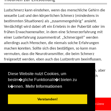
Lustschmerz kann einstehen, wenn das menschliche Gehirn die
sexuelle Lust und den körperlichen Schmerz (mindestens in
bestimmten Situationen) als „zusammengehörig“ ansieht.
Verdächtigt wird dabei oft ein Erlebnis in der Pubertät oder im
frühen Erwachsenenalter, in dem eine Schmerzerfahrung mit
einer Lusterfahrung zusammentraf. „Schmerzgeil“ werden
allerdings auch Menschen, die niemals solche Erfahrungen
machen konnten. Sollte sich dies bestätigen, so kann man
vermuten, dass die Neurotransmitter, die beim Schmerz
freigesetzt werden, eben auch das Lustzentrum beeinflussen.
Schmerzgeilheit und Schmerzlust können Freude bereiten, aber
Diese Website nutzt Cookies, um
auch für zu Problemen führen. Wer Zweifel hat, sollte sich
bestm�gliche Funktionalit�t bieten zu
einem Mediziner anvertrauen.
k�nnen.
Mehr Informationen
Verstanden!
schmerzlust.txt
· Zuletzt geändert:
2024/08/11 09:34
von
127.0.0.1
Falls nicht anders bezeichnet, ist der Inhalt dieses Wikis unter der folgenden Lizenz
veröffentlicht:
CC Attribution-Share Alike 4.0 International