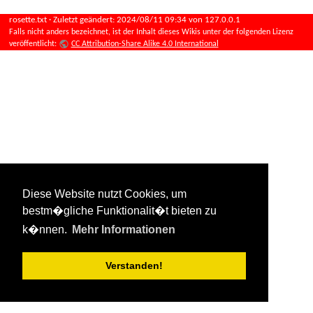
rosette.txt
· Zuletzt geändert:
2024/08/11 09:34
von
127.0.0.1
Falls nicht anders bezeichnet, ist der Inhalt dieses Wikis unter der folgenden Lizenz
veröffentlicht:
CC Attribution-Share Alike 4.0 International
Diese Website nutzt Cookies, um
bestm�gliche Funktionalit�t bieten zu
k�nnen.
Mehr Informationen
Verstanden!