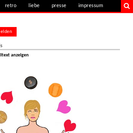
retro
liebe
presse
impressum
elden
ls
ltext anzeigen