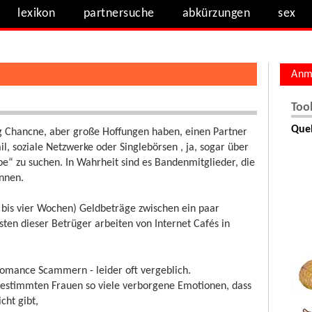
lexikon
partnersuche
abkürzungen
sex
Anm
Too
Quel
Chancne, aber große Hoffungen haben, einen Partner
 soziale Netzwerke oder Singlebörsen , ja, sogar über
be“ zu suchen. In Wahrheit sind es Bandenmitglieder, die
önnen.
ei bis vier Wochen) Geldbeträge zwischen ein paar
en dieser Betrüger arbeiten von Internet Cafés in
 Romance Scammern - leider oft vergeblich.
bestimmten Frauen so viele verborgene Emotionen, dass
cht gibt,