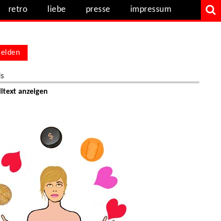
retro
liebe
presse
impressum
elden
ls
ltext anzeigen