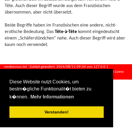
Tête. Auch dieser Begriff wurde aus dem Französischen
übernommen, aber nicht übersetzt.
Beide Begriffe haben im Französischen eine andere, nicht-
erotische Bedeutung. Das
Tête-à-Tête
kommt eingedeutscht
einem „Schäferstündchen“ nahe. Auch dieser Begriff wird aber
kaum noch verwendet.
rendezvous.txt
· Zuletzt geändert:
2024/08/11 09:34
von
127.0.0.1
Falls nicht anders bezeichnet, ist der Inhalt dieses Wikis unter der folgenden Lizenz
veröffentlicht:
CC Attribution-Share Alike 4.0 International
Diese Website nutzt Cookies, um
bestm�gliche Funktionalit�t bieten zu
k�nnen.
Mehr Informationen
Verstanden!