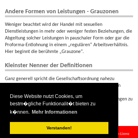
Andere Formen von Leistungen - Grauzonen
Weniger beachtet wird der Handel mit sexuellen
Dienstleistungen in mehr oder weniger festen Beziehungen, die
Abgeltung solcher Leistungen in pauschaler Form oder gar die
Proforma-Entlohnung in einem „regulären“ Arbeitsverhältnis.
Hier beginnt die berühmte „Grauzone“.
Kleinster Nenner der Definitionen
Ganz generell spricht die Gesellschaftsordnung nahezu
einheitlich dann von „Prostitution“, wenn sich eine Person
beständig („notorisch“) oder beruflich gegen Bezahlung
Diese Website nutzt Cookies, um
anbietet, an wechselnden Partnern sexuelle Dienstleistungen zu
bestm�gliche Funktionalit�t bieten zu
vollziehen.
k�nnen.
Mehr Informationen
Verstanden!
prostitution.txt
· Zuletzt geändert:
2024/08/11 09:34
von
127.0.0.1
Falls nicht anders bezeichnet, ist der Inhalt dieses Wikis unter der folgenden Lizenz