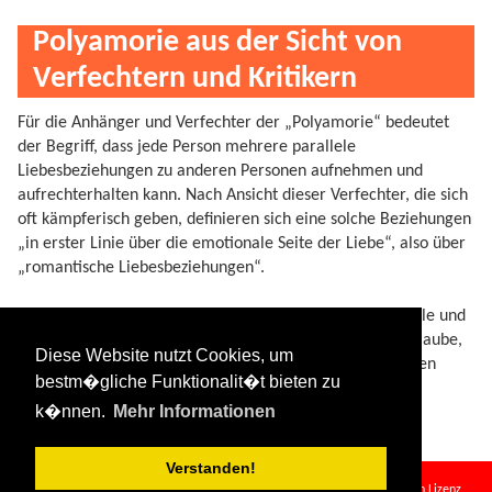
Polyamorie aus der Sicht von
Verfechtern und Kritikern
Für die Anhänger und Verfechter der „Polyamorie“ bedeutet
der Begriff, dass jede Person mehrere parallele
Liebesbeziehungen zu anderen Personen aufnehmen und
aufrechterhalten kann. Nach Ansicht dieser Verfechter, die sich
oft kämpferisch geben, definieren sich eine solche Beziehungen
„in erster Linie über die emotionale Seite der Liebe“, also über
„romantische Liebesbeziehungen“.
Kritiker dieser Richtung verweisen auf die fehlende soziale und
emotionale Verbindlichkeit hin, die jedem Individuum erlaube,
Diese Website nutzt Cookies, um
die Beziehung so auszulegen, wie er selbst sie gerne sehen
bestm�gliche Funktionalit�t bieten zu
würde.
k�nnen.
Mehr Informationen
Verstanden!
poly.txt
· Zuletzt geändert:
2024/08/11 09:34
von
127.0.0.1
Falls nicht anders bezeichnet, ist der Inhalt dieses Wikis unter der folgenden Lizenz