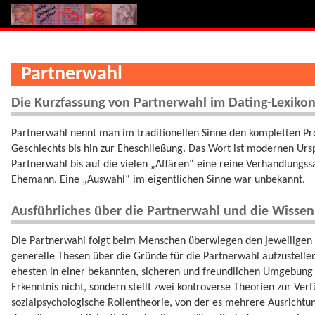
Partnerwahl
Die Kurzfassung von Partnerwahl im Dating-Lexiko
Partnerwahl nennt man im traditionellen Sinne den kompletten P
Geschlechts bis hin zur Eheschließung. Das Wort ist modernen Urs
Partnerwahl bis auf die vielen „Affären“ eine reine Verhandlung
Ehemann. Eine „Auswahl“ im eigentlichen Sinne war unbekannt.
Ausführliches über die Partnerwahl und die Wissen
Die Partnerwahl folgt beim Menschen überwiegen den jeweiligen k
generelle Thesen über die Gründe für die Partnerwahl aufzustellen
ehesten in einer bekannten, sicheren und freundlichen Umgebung g
Erkenntnis nicht, sondern stellt zwei kontroverse Theorien zur Ver
sozialpsychologische Rollentheorie, von der es mehrere Ausrichtu