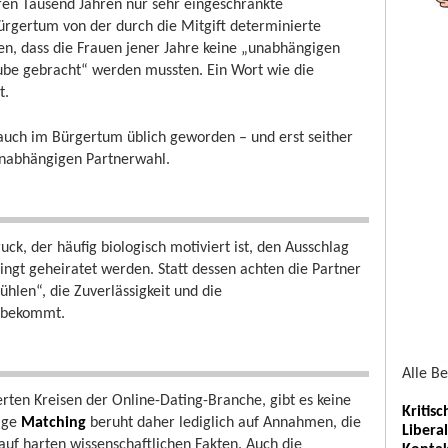
ren Tausend Jahren nur sehr eingeschränkte
ürgertum von der durch die Mitgift determinierte
en, dass die Frauen jener Jahre keine „unabhängigen
ube gebracht“ werden mussten. Ein Wort wie die
t.
t auch im Bürgertum üblich geworden – und erst seither
 unabhängigen Partnerwahl.
k, der häufig biologisch motiviert ist, den Ausschlag
ingt geheiratet werden. Statt dessen achten die Partner
hlen“, die Zuverlässigkeit und die
g bekommt.
Alle B
rten Kreisen der Online-Dating-Branche, gibt es keine
Kritis
tige
Matching
beruht daher lediglich auf Annahmen, die
Libera
 auf harten wissenschaftlichen Fakten. Auch die