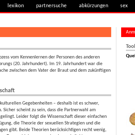
lexikon
partnersuche
abkürzungen
sex
Anm
n
Too
Quel
rozess vom Kennenlernen der Personen des anderen
prungs (20. Jahrhundert). Im 19. Jahrhundert war die
ssache zwischen dem Vater der Braut und dem zukünftigen
schaft
ulturellen Gegebenheiten – deshalb ist es schwer,
. Sicher scheint zu sein, dass die Partnerwahl am
elingt. Leider folgt die Wissenschaft dieser einfachen
fügung, die Theorie der sexuellen Strategien und die
ngen gibt. Beide Theorien berücksichtigen recht wenig,