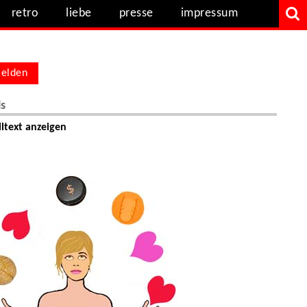
retro
liebe
presse
impressum
elden
ls
ltext anzeigen