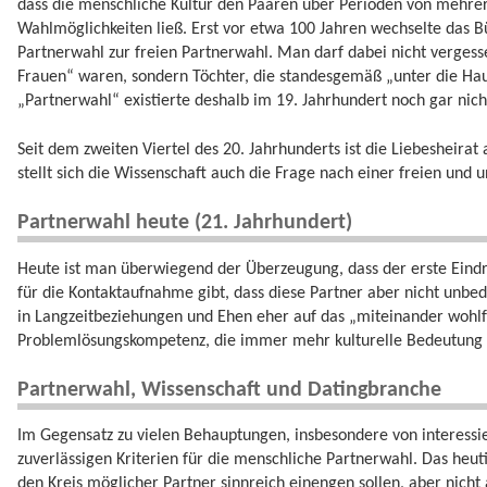
dass die menschliche Kultur den Paaren über Perioden von mehre
Wahlmöglichkeiten ließ. Erst vor etwa 100 Jahren wechselte das B
Partnerwahl zur freien Partnerwahl. Man darf dabei nicht vergess
Frauen“ waren, sondern Töchter, die standesgemäß „unter die Ha
„Partnerwahl“ existierte deshalb im 19. Jahrhundert noch gar nich
Seit dem zweiten Viertel des 20. Jahrhunderts ist die Liebesheira
stellt sich die Wissenschaft auch die Frage nach einer freien und
Partnerwahl heute (21. Jahrhundert)
Heute ist man überwiegend der Überzeugung, dass der erste Eindruc
für die Kontaktaufnahme gibt, dass diese Partner aber nicht unbed
in Langzeitbeziehungen und Ehen eher auf das „miteinander wohlfü
Problemlösungskompetenz, die immer mehr kulturelle Bedeutun
Partnerwahl, Wissenschaft und Datingbranche
Im Gegensatz zu vielen Behauptungen, insbesondere von interessie
zuverlässigen Kriterien für die menschliche Partnerwahl. Das heu
den Kreis möglicher Partner sinnreich einengen sollen, aber nicht