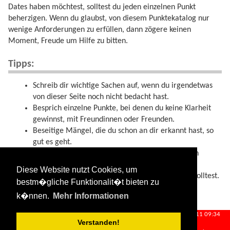
Dates haben möchtest, solltest du jeden einzelnen Punkt
beherzigen. Wenn du glaubst, von diesem Punktekatalog nur
wenige Anforderungen zu erfüllen, dann zögere keinen
Moment, Freude um Hilfe zu bitten.
Tipps:
Schreib dir wichtige Sachen auf, wenn du irgendetwas
von dieser Seite noch nicht bedacht hast.
Besprich einzelne Punkte, bei denen du keine Klarheit
gewinnst, mit Freundinnen oder Freunden.
Beseitige Mängel, die du schon an dir erkannt hast, so
gut es geht.
Versuche, jede Art von Hilfe, gegebenenfalls auch
professionelle Hilfe zu bekommen, wenn du im
Diese Website nutzt Cookies, um
„Umgang mit Anderen“ häufig Probleme haben solltest.
bestm�gliche Funktionalit�t bieten zu
k�nnen.
Mehr Informationen
partnersuche_mindestanforderungen.txt
· Zuletzt geändert:
2024/08/11 09:34
Verstanden!
von
127.0.0.1