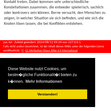
Kontakt treten. Dabei kommen sehr unterschiedliche
Konstellationen zusammen, die entweder spielerisch, sachlich
oder kontrovers sein können. Berne versucht, den Menschen zu
zeigen, in welcher Situation sie sich befinden, und wie sich die
Knoten lösen lassen, die bei Konflikten entstehen.
pac.txt
· Zuletzt geändert:
2024/08/11 09:34
von
127.0.0.1
Falls nicht anders bezeichnet, ist der Inhalt dieses Wikis unter der folgenden Lizenz
veröffentlicht:
CC Attribution-Share Alike 4.0 International
Diese Website nutzt Cookies, um
bestm�gliche Funktionalit�t bieten zu
k�nnen.
Mehr Informationen
Verstanden!