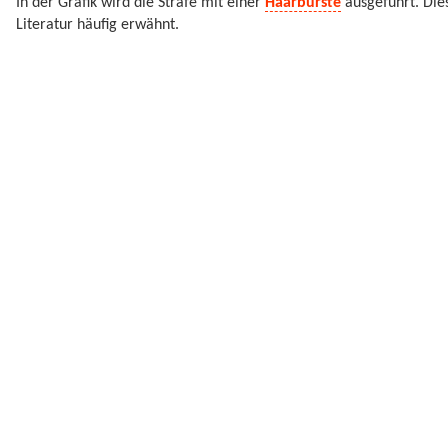
In der Grafik wird die Strafe mit einer
Haarbürste
ausgeführt. Die
Literatur häufig erwähnt.