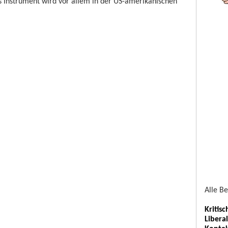
s Instrument wird vor allem in der US-amerikanischen
Alle B
Kritis
Libera