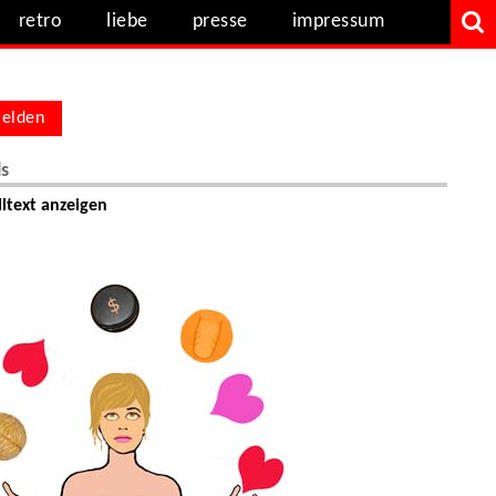
retro
liebe
presse
impressum
elden
ls
ltext anzeigen